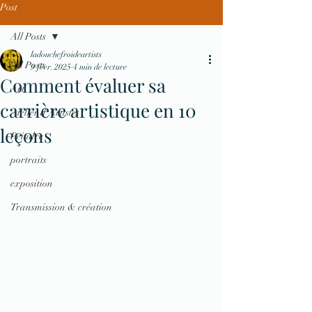
Post
All Posts
ladouchefroideartists
All Posts
9 févr. 2025
4 min de lecture
Comment évaluer sa
Art
carrière artistique en 10
Atelier d'Artistes
leçons
Peindre
portraits
exposition
Transmission & création