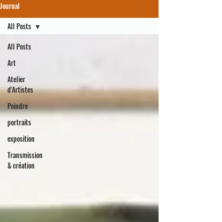
Journal
All Posts
All Posts
Art
Atelier
d'Artistes
Peindre
portraits
exposition
Transmission
& création