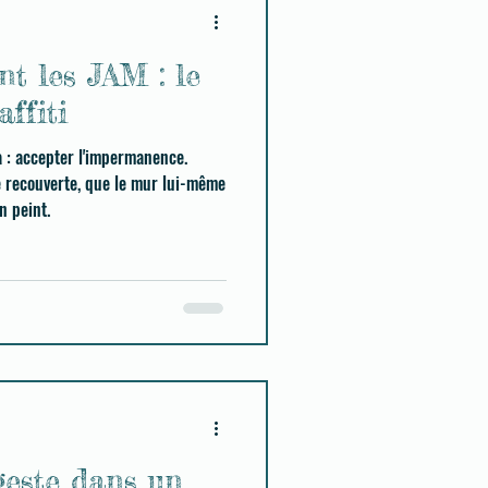
t les JAM : le
ffiti
ça : accepter l'impermanence.
e recouverte, que le mur lui-même
tant, on peint.
geste dans un