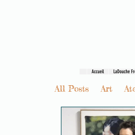
Accueil
LaDouche Fr
All Posts
Art
Ate
Transmission & c