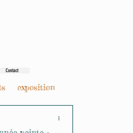
Contact
ts
exposition
nnée peinte -