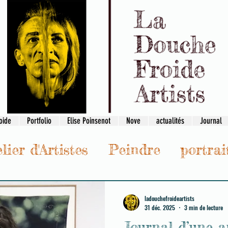
oide
Portfolio
Elise Poinsenot
Nove
actualités
Journal
lier d'Artistes
Peindre
portrai
réation
ladouchefroideartists
31 déc. 2025
3 min de lecture
Journal d’une a