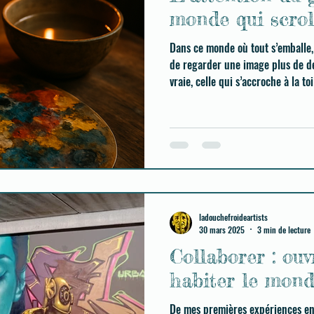
monde qui scrol
Dans ce monde où tout s’emballe,
de regarder une image plus de de
vraie, celle qui s’accroche à la to
ladouchefroideartists
30 mars 2025
3 min de lecture
Collaborer : ouvr
habiter le mon
De mes premières expériences en