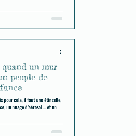
: quand un mur
 un peuple de
nfance
e, un nuage d’aérosol ... et un