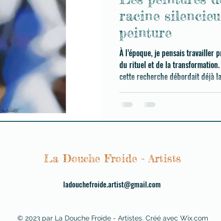
racine silencie
peinture
À l’époque, je pensais travailler
du rituel et de la transformation. Aujourd’hui, je comprends qu
cette recherche débordait déjà la
thérapie. Elle touchait quelque chose de plus vaste : la manière
dont une image, une matière ou 
silencieusement une manière d’ê
La Douche Froide - Artists
ladouchefroide.artist@gmail.com
© 2023 par La Douche Froide - Artistes. Créé avec Wix.com