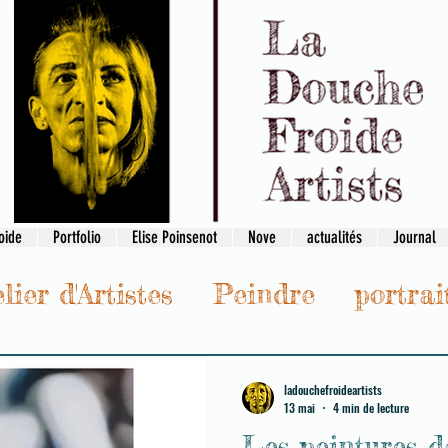
oide
Portfolio
Elise Poinsenot
Nove
actualités
Journal
lier d'Artistes
Peindre
portrai
réation
ladouchefroideartists
13 mai
4 min de lecture
Les peintures d