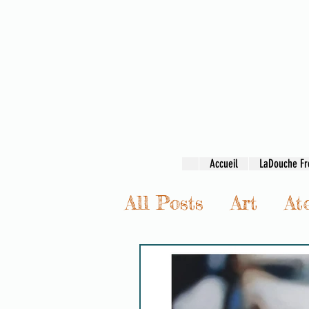
Accueil
LaDouche Fr
All Posts
Art
Ate
Transmission & c