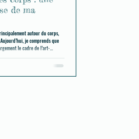
use de ma
 principalement autour du corps,
e
rgement le cadre de l’art-
une présence peuvent transformer
tre au monde.