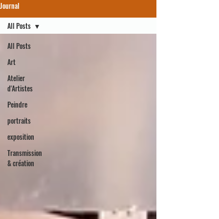
Journal
All Posts
All Posts
Art
Atelier
d'Artistes
Peindre
portraits
exposition
Transmission
& création