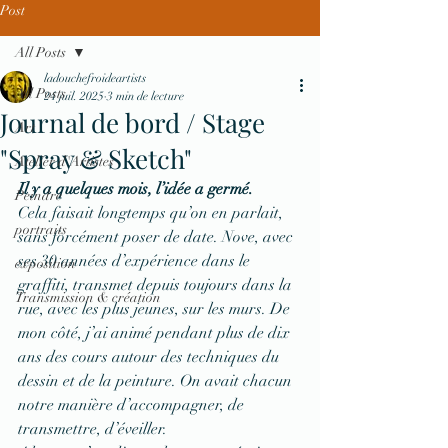
Post
All Posts
ladouchefroideartists
All Posts
24 juil. 2025
3 min de lecture
Journal de bord / Stage
Art
"Spray & Sketch"
Atelier d'Artistes
Il y a quelques mois, l’idée a germé.
Peindre
Cela faisait longtemps qu’on en parlait, 
portraits
sans forcément poser de date. Nove, avec 
ses 30 années d’expérience dans le 
exposition
graffiti, transmet depuis toujours dans la 
Transmission & création
rue, avec les plus jeunes, sur les murs. De 
mon côté, j’ai animé pendant plus de dix 
ans des cours autour des techniques du 
dessin et de la peinture. On avait chacun 
notre manière d’accompagner, de 
transmettre, d’éveiller.