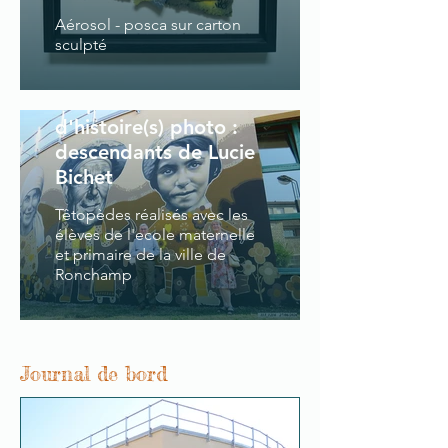
Aérosol - posca sur carton
sculpté
les passeurs
d'histoire(s) photo :
descendants de Lucie
Bichet
Têtopèdes réalisés avec les
élèves de l'ecole maternelle
et primaire de la ville de
Ronchamp
Journal de bord