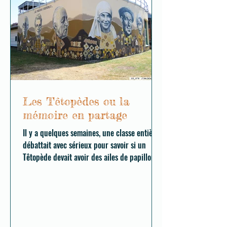
Les Têtopèdes ou la
mémoire en partage
Il y a quelques semaines, une classe entière
débattait avec sérieux pour savoir si un
Têtopède devait avoir des ailes de papillon,
des bottes de chantier ou une queue de
poisson. Les idées se répondaient,
s'opposaient parfois, se mélangeaient
souvent. Peu à peu, le personnage prenait
forme.