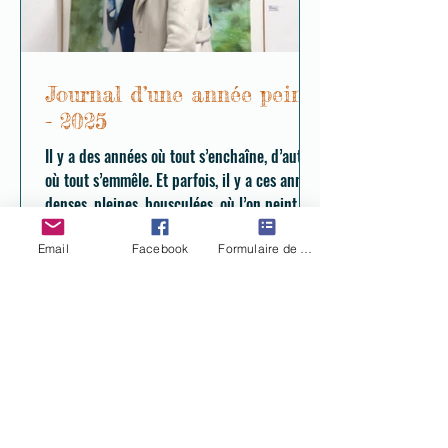
Journal d’une année peinte
- 2025
Il y a des années où tout s’enchaîne, d’autres
où tout s’emmêle. Et parfois, il y a ces années
denses, pleines, bousculées, où l’on peint
avec l’énergie qu’on trouve et avec le souffle
qu’on économise. 2025 a été de celles-là.
Email
Facebook
Formulaire de contact