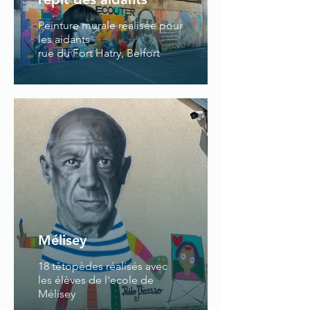
Peinture murale réalisée pour
les aidants
rue du Fort Hatry, Belfort
Mélisey
18 têtopèdes réalisés avec
les élèves de l'ecole de
Mélisey